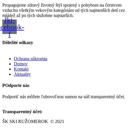
Propagujeme zdravý životný štýl spojený s pohybom na čerstvom
vzduchu všetkým vekovým kategóriám od tých najmenších detí cez
mládež až po tých služobne najstarších.
Jki-
acebook-
f
Dôležité odkazy
Ochrana súkromia
Domov
Kontakt
Aktuality
POdporte nás
Podporiť nás môžete ľubovoľnou sumou na náš transparentný účet.
Transparentný účet:
SK17 8330 0000 0022 0207 3805
ŠK SKI RUŽOMEROK © 2021