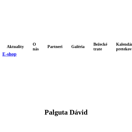
O
Bežecké
Kalendá
Aktuality
Partneri
Galéria
nás
trate
pretekov
E-shop
Palguta Dávid